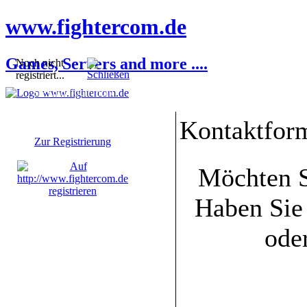
www.fightercom.de
Games, Servers and more ....
Noch nicht
registriert...
Sie sind noch nicht
registriert! Einige
Bereiche werden für Sie
Kontaktfor
nicht zugänglich sein.
Zur Registrierung
Möchten S
Haben Sie 
ode