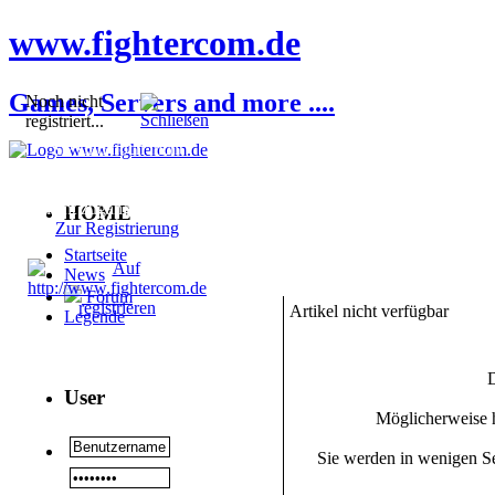
www.fightercom.de
Games, Servers and more ....
Noch nicht
registriert...
Sie sind noch nicht
registriert! Einige
Bereiche werden für Sie
nicht zugänglich sein.
HOME
Zur Registrierung
Startseite
News
Forum
Artikel nicht verfügbar
Legende
D
User
Möglicherweise h
Sie werden in wenigen Se