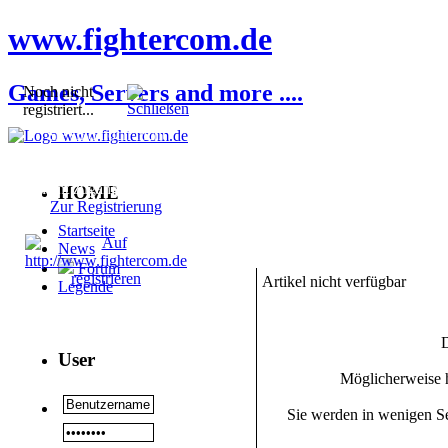
www.fightercom.de
Games, Servers and more ....
Noch nicht
registriert...
Sie sind noch nicht
registriert! Einige
Bereiche werden für Sie
nicht zugänglich sein.
HOME
Zur Registrierung
Startseite
News
Forum
Artikel nicht verfügbar
Legende
D
User
Möglicherweise h
Sie werden in wenigen Se