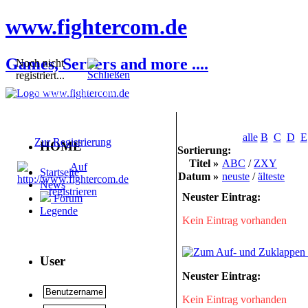
www.fightercom.de
Games, Servers and more ....
Noch nicht
registriert...
Sie sind noch nicht
registriert! Einige
Bereiche werden für Sie
nicht zugänglich sein.
alle
B
C
D
E
Zur Registrierung
HOME
Sortierung:
Titel »
ABC
/
ZXY
Startseite
Datum »
neuste
/
älteste
News
Neuster Eintrag:
Forum
Legende
Kein Eintrag vorhanden
User
Neuster Eintrag:
Kein Eintrag vorhanden