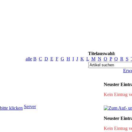
Titelauswahl:
alle
B
C
D
E
F
G
H
I
J
K
L
M
N
O
P
Q
R
S
Erwe
Neuster Eintr
Kein Eintrag 
Server
Neuster Eintr
Kein Eintrag 