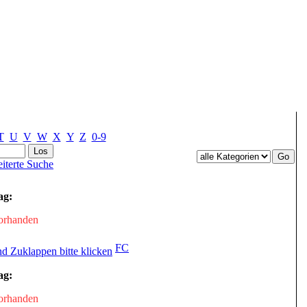
T
U
V
W
X
Y
Z
0-9
iterte Suche
ag:
vorhanden
FC
ag:
vorhanden