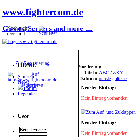
www.fightercom.de
Games, Servers and more ....
Noch nicht
registriert...
Sie sind noch nicht
registriert! Einige
Bereiche werden für Sie
nicht zugänglich sein.
Zur Registrierung
HOME
Sortierung:
Titel »
ABC
/
ZXY
Startseite
Datum »
neuste
/
älteste
News
Neuster Eintrag:
Forum
Legende
Kein Eintrag vorhanden
User
Neuster Eintrag:
Kein Eintrag vorhanden