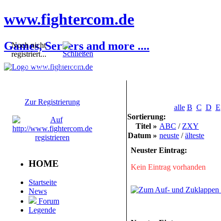
www.fightercom.de
Games, Servers and more ....
Noch nicht
registriert...
Sie sind noch nicht
registriert! Einige
Bereiche werden für Sie
nicht zugänglich sein.
Zur Registrierung
alle
B
C
D
E
Sortierung:
Titel »
ABC
/
ZXY
Datum »
neuste
/
älteste
Neuster Eintrag:
HOME
Kein Eintrag vorhanden
Startseite
News
Forum
Legende