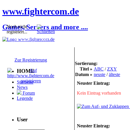
www.fightercom.de
Games, Servers and more ....
Noch nicht
registriert...
Sie sind noch nicht
registriert! Einige
Bereiche werden für Sie
nicht zugänglich sein.
Zur Registrierung
Sortierung:
Titel »
ABC
/
ZXY
HOME
Datum »
neuste
/
älteste
Startseite
Neuster Eintrag:
News
Kein Eintrag vorhanden
Forum
Legende
User
Neuster Eintrag: