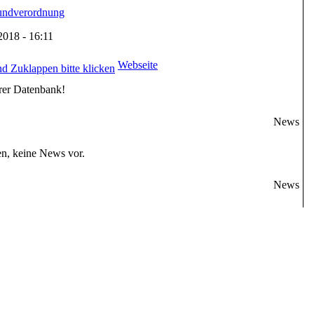
undverordnung
.2018 - 16:11
Webseite
rer Datenbank!
News
en, keine News vor.
News