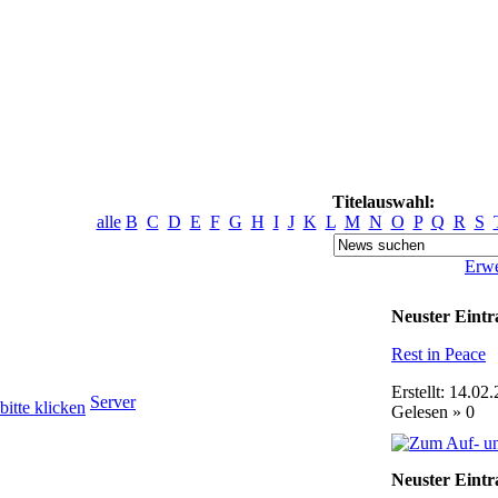
Titelauswahl:
alle
B
C
D
E
F
G
H
I
J
K
L
M
N
O
P
Q
R
S
Erwe
Neuster Eintr
Rest in Peace
Erstellt: 14.02
Server
Gelesen » 0
Neuster Eintr