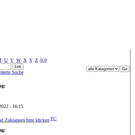
T
U
V
W
X
Y
Z
0-9
iterte Suche
ag:
.2022 - 16:15
FC
ag: