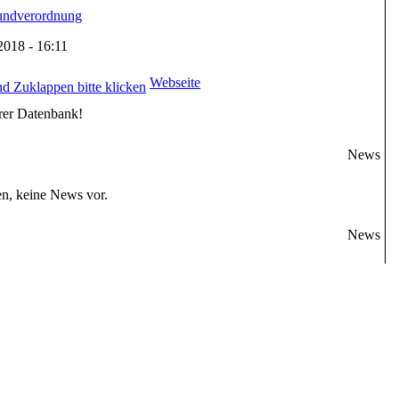
undverordnung
.2018 - 16:11
Webseite
rer Datenbank!
News
en, keine News vor.
News