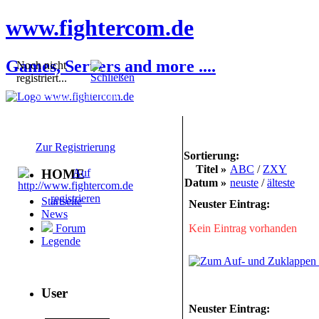
www.fightercom.de
Games, Servers and more ....
Noch nicht
registriert...
Sie sind noch nicht
registriert! Einige
Bereiche werden für Sie
nicht zugänglich sein.
Zur Registrierung
Sortierung:
Titel »
ABC
/
ZXY
HOME
Datum »
neuste
/
älteste
Startseite
Neuster Eintrag:
News
Kein Eintrag vorhanden
Forum
Legende
User
Neuster Eintrag: