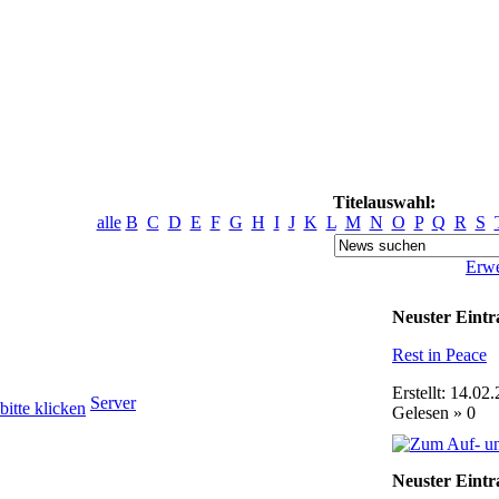
Titelauswahl:
alle
B
C
D
E
F
G
H
I
J
K
L
M
N
O
P
Q
R
S
Erwe
Neuster Eintr
Rest in Peace
Erstellt: 14.02
Server
Gelesen » 0
Neuster Eintr