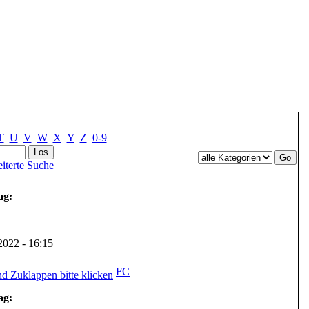
T
U
V
W
X
Y
Z
0-9
iterte Suche
ag:
.2022 - 16:15
FC
ag: