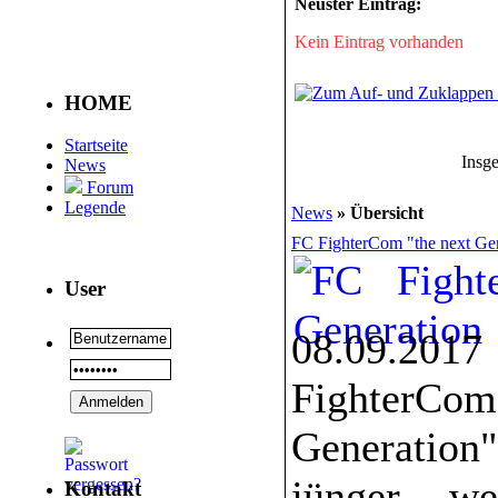
Neuster Eintrag:
Kein Eintrag vorhanden
HOME
Startseite
Insg
News
Forum
Legende
News
» Übersicht
FC FighterCom "the next Ge
User
08.09.201
Fighter
Generation"
jünger we
Kontakt