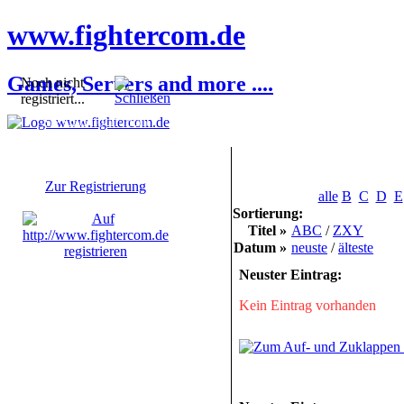
www.fightercom.de
Games, Servers and more ....
Noch nicht
registriert...
Sie sind noch nicht
registriert! Einige
Bereiche werden für Sie
nicht zugänglich sein.
Zur Registrierung
alle
B
C
D
E
Sortierung:
Titel »
ABC
/
ZXY
Datum »
neuste
/
älteste
Neuster Eintrag:
Kein Eintrag vorhanden