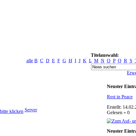
Titelauswahl:
alle
B
C
D
E
F
G
H
I
J
K
L
M
N
O
P
Q
R
S
Erwe
Neuster Eintr
Rest in Peace
Erstellt: 14.02
Server
Gelesen » 0
Neuster Eintr