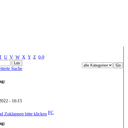
T
U
V
W
X
Y
Z
0-9
iterte Suche
ag:
.2022 - 16:15
FC
ag: