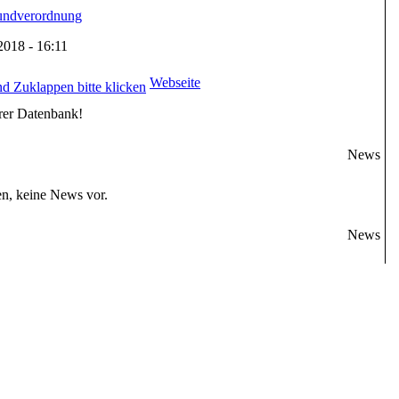
undverordnung
.2018 - 16:11
Webseite
rer Datenbank!
News
en, keine News vor.
News