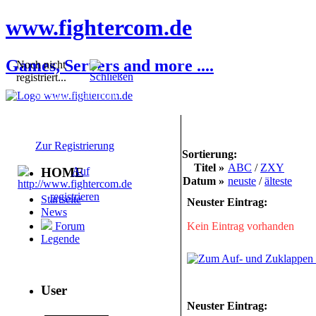
www.fightercom.de
Games, Servers and more ....
Noch nicht
registriert...
Sie sind noch nicht
registriert! Einige
Bereiche werden für Sie
nicht zugänglich sein.
Zur Registrierung
Sortierung:
Titel »
ABC
/
ZXY
HOME
Datum »
neuste
/
älteste
Startseite
Neuster Eintrag:
News
Kein Eintrag vorhanden
Forum
Legende
User
Neuster Eintrag: