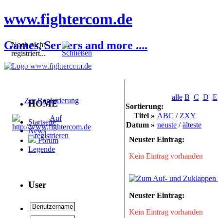
www.fightercom.de
Games, Servers and more ....
Noch nicht
registriert...
Sie sind noch nicht
registriert! Einige
Bereiche werden für Sie
nicht zugänglich sein.
alle
B
C
D
E
Zur Registrierung
HOME
Sortierung:
Titel »
ABC
/
ZXY
Startseite
Datum »
neuste
/
älteste
News
Neuster Eintrag:
Forum
Legende
Kein Eintrag vorhanden
User
Neuster Eintrag:
Kein Eintrag vorhanden