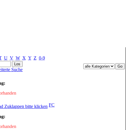
T
U
V
W
X
Y
Z
0-9
iterte Suche
ag:
vorhanden
FC
ag:
vorhanden