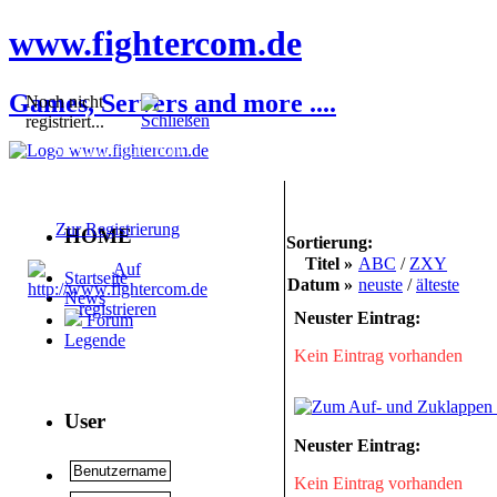
www.fightercom.de
Games, Servers and more ....
Noch nicht
registriert...
Sie sind noch nicht
registriert! Einige
Bereiche werden für Sie
nicht zugänglich sein.
Zur Registrierung
HOME
Sortierung:
Titel »
ABC
/
ZXY
Startseite
Datum »
neuste
/
älteste
News
Neuster Eintrag:
Forum
Legende
Kein Eintrag vorhanden
User
Neuster Eintrag:
Kein Eintrag vorhanden