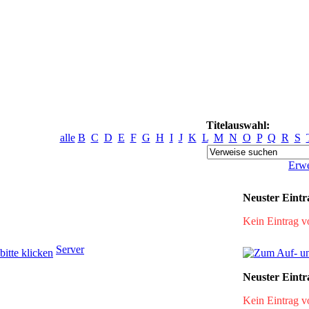
Titelauswahl:
alle
B
C
D
E
F
G
H
I
J
K
L
M
N
O
P
Q
R
S
Erwe
Neuster Eintr
Kein Eintrag 
Server
Neuster Eintr
Kein Eintrag 