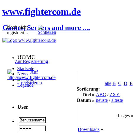
www.fightercom.de
Games, Servers and more ....
Noch nicht
registriert...
Sie sind noch nicht
registriert! Einige
Bereiche werden für Sie
nicht zugänglich sein.
HOME
Zur Registrierung
Startseite
News
Forum
alle
B
C
D
E
Legende
Sortierung:
Titel »
ABC
/
ZXY
Datum »
neuste
/
älteste
User
Insgesa
Downloads
»