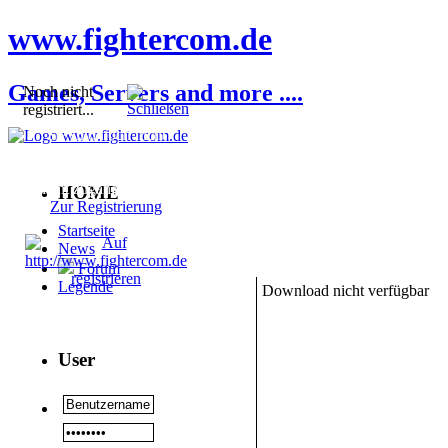
www.fightercom.de
Games, Servers and more ....
Noch nicht
registriert...
Sie sind noch nicht
registriert! Einige
Bereiche werden für Sie
nicht zugänglich sein.
HOME
Zur Registrierung
Startseite
News
Forum
Legende
Download nicht verfügbar
User