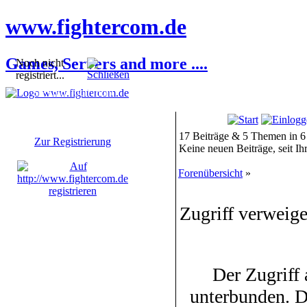
www.fightercom.de
Games, Servers and more ....
Noch nicht
registriert...
Sie sind noch nicht
registriert! Einige
Bereiche werden für Sie
nicht zugänglich sein.
17 Beiträge & 5 Themen in 6
Zur Registrierung
Keine neuen Beiträge, seit I
Forenübersicht
»
Zugriff verweige
Der Zugriff
unterbunden. D