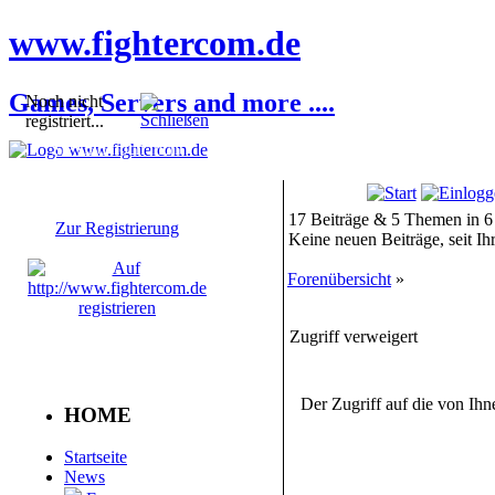
www.fightercom.de
Games, Servers and more ....
Noch nicht
registriert...
Sie sind noch nicht
registriert! Einige
Bereiche werden für Sie
nicht zugänglich sein.
17 Beiträge & 5 Themen in 6
Zur Registrierung
Keine neuen Beiträge, seit I
Forenübersicht
»
Zugriff verweigert
Der Zugriff auf die von Ih
HOME
Startseite
News