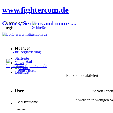
www.fightercom.de
Games, Servers and more ....
Noch nicht
registriert...
Sie sind noch nicht
registriert! Einige
Bereiche werden für Sie
nicht zugänglich sein.
HOME
Zur Registrierung
Startseite
News
Forum
Legende
Funktion deaktiviert
User
Die von Ihnen
Sie werden in wenigen Se