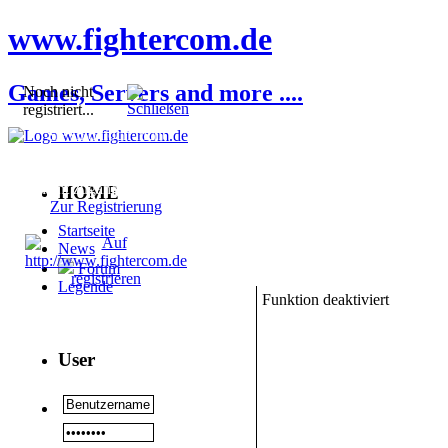
www.fightercom.de
Games, Servers and more ....
Noch nicht
registriert...
Sie sind noch nicht
registriert! Einige
Bereiche werden für Sie
nicht zugänglich sein.
HOME
Zur Registrierung
Startseite
News
Forum
Legende
Funktion deaktiviert
User