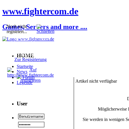
www.fightercom.de
Games, Servers and more ....
Noch nicht
registriert...
Sie sind noch nicht
registriert! Einige
Bereiche werden für Sie
nicht zugänglich sein.
HOME
Zur Registrierung
Startseite
News
Forum
Artikel nicht verfügbar
Legende
D
User
Möglicherweise h
Sie werden in wenigen Se