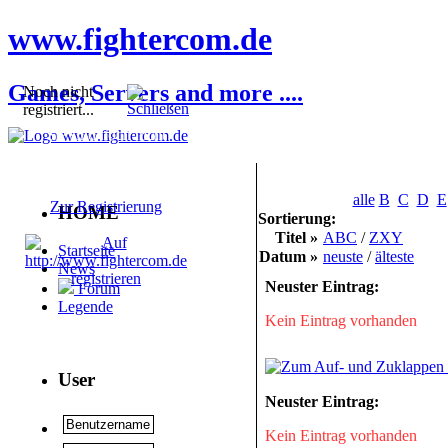
www.fightercom.de
Games, Servers and more ....
Noch nicht
registriert...
Sie sind noch nicht
registriert! Einige
Bereiche werden für Sie
nicht zugänglich sein.
alle
B
C
D
E
Zur Registrierung
HOME
Sortierung:
Titel »
ABC
/
ZXY
Startseite
Datum »
neuste
/
älteste
News
Neuster Eintrag:
Forum
Legende
Kein Eintrag vorhanden
User
Neuster Eintrag:
Kein Eintrag vorhanden