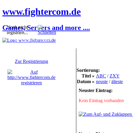
www.fightercom.de
Games, Servers and more ....
Noch nicht
registriert...
Sie sind noch nicht
registriert! Einige
Bereiche werden für Sie
nicht zugänglich sein.
Zur Registrierung
Sortierung:
Titel »
ABC
/
ZXY
Datum »
neuste
/
älteste
Neuster Eintrag:
Kein Eintrag vorhanden