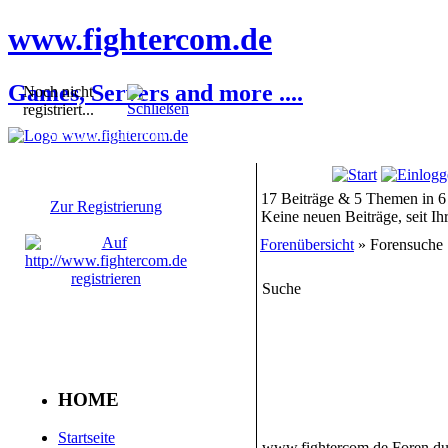
www.fightercom.de
Games, Servers and more ....
Noch nicht
registriert...
Sie sind noch nicht
registriert! Einige
Bereiche werden für Sie
nicht zugänglich sein.
17 Beiträge & 5 Themen in 6
Zur Registrierung
Keine neuen Beiträge, seit I
Forenübersicht
» Forensuche
Suche
HOME
Startseite
www.fightercom.de Foren d