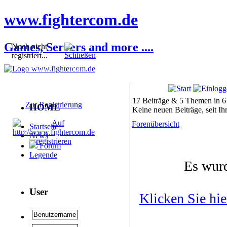
www.fightercom.de
Games, Servers and more ....
Noch nicht
registriert...
Sie sind noch nicht
registriert! Einige
Bereiche werden für Sie
nicht zugänglich sein.
17 Beiträge & 5 Themen in 6
Zur Registrierung
HOME
Keine neuen Beiträge, seit I
Forenübersicht
Startseite
News
Forum
Legende
Es wur
User
Klicken Sie hi