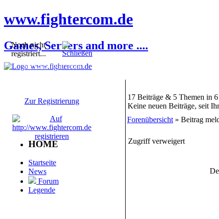
www.fightercom.de
Games, Servers and more ....
Noch nicht
registriert...
Sie sind noch nicht
registriert! Einige
Bereiche werden für Sie
nicht zugänglich sein.
17 Beiträge & 5 Themen in 6
Zur Registrierung
Keine neuen Beiträge, seit I
Forenübersicht
» Beitrag mel
Zugriff verweigert
HOME
Startseite
De
News
Forum
Legende