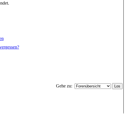
ndet.
en
vergessen?
Gehe zu: