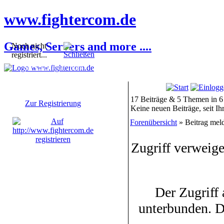
www.fightercom.de
Games, Servers and more ....
Noch nicht
registriert...
Sie sind noch nicht
registriert! Einige
Bereiche werden für Sie
nicht zugänglich sein.
17 Beiträge & 5 Themen in 6
Zur Registrierung
Keine neuen Beiträge, seit I
Forenübersicht
» Beitrag mel
Zugriff verweige
Der Zugriff
unterbunden. D