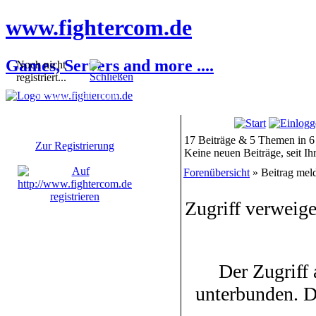
www.fightercom.de
Games, Servers and more ....
Noch nicht
registriert...
Sie sind noch nicht
registriert! Einige
Bereiche werden für Sie
nicht zugänglich sein.
17 Beiträge & 5 Themen in 6
Zur Registrierung
Keine neuen Beiträge, seit I
Forenübersicht
» Beitrag mel
Zugriff verweige
Der Zugriff
unterbunden. D