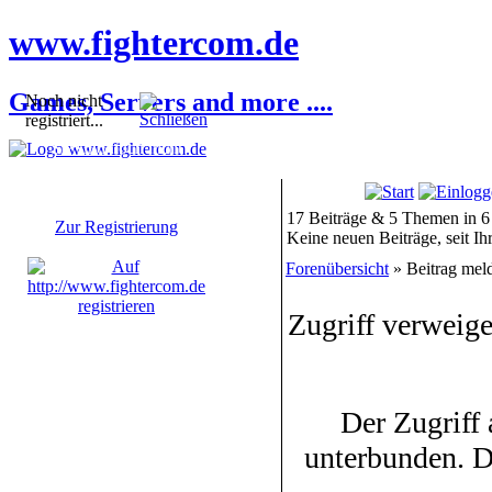
www.fightercom.de
Games, Servers and more ....
Noch nicht
registriert...
Sie sind noch nicht
registriert! Einige
Bereiche werden für Sie
nicht zugänglich sein.
17 Beiträge & 5 Themen in 6
Zur Registrierung
Keine neuen Beiträge, seit I
Forenübersicht
» Beitrag mel
Zugriff verweige
Der Zugriff
unterbunden. D