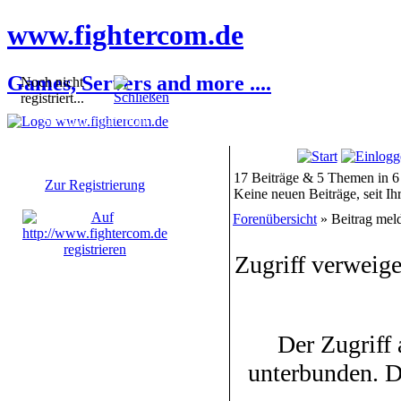
www.fightercom.de
Games, Servers and more ....
Noch nicht
registriert...
Sie sind noch nicht
registriert! Einige
Bereiche werden für Sie
nicht zugänglich sein.
17 Beiträge & 5 Themen in 6
Zur Registrierung
Keine neuen Beiträge, seit I
Forenübersicht
» Beitrag mel
Zugriff verweige
Der Zugriff
unterbunden. D