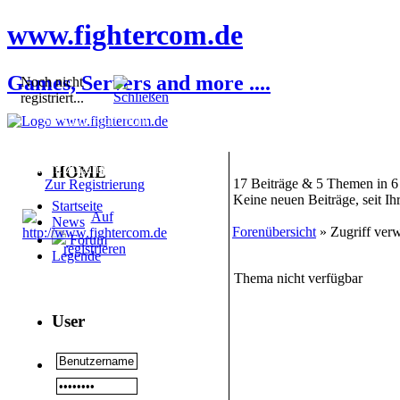
www.fightercom.de
Games, Servers and more ....
Noch nicht
registriert...
Sie sind noch nicht
registriert! Einige
Bereiche werden für Sie
nicht zugänglich sein.
HOME
17 Beiträge & 5 Themen in 6
Zur Registrierung
Keine neuen Beiträge, seit I
Startseite
News
Forenübersicht
» Zugriff verw
Forum
Legende
Thema nicht verfügbar
User