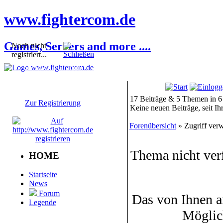
www.fightercom.de
Games, Servers and more ....
Noch nicht
registriert...
Sie sind noch nicht
registriert! Einige
Bereiche werden für Sie
nicht zugänglich sein.
17 Beiträge & 5 Themen in 6
Zur Registrierung
Keine neuen Beiträge, seit I
Forenübersicht
» Zugriff verw
Thema nicht ver
HOME
Startseite
News
Forum
Das von Ihnen a
Legende
Möglic