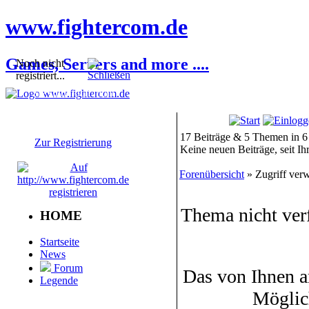
www.fightercom.de
Games, Servers and more ....
Noch nicht
registriert...
Sie sind noch nicht
registriert! Einige
Bereiche werden für Sie
nicht zugänglich sein.
17 Beiträge & 5 Themen in 6
Zur Registrierung
Keine neuen Beiträge, seit I
Forenübersicht
» Zugriff verw
Thema nicht ver
HOME
Startseite
News
Forum
Das von Ihnen a
Legende
Möglic