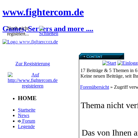
www.fightercom.de
Games, Servers and more ....
Noch nicht
registriert...
Sie sind noch nicht
registriert! Einige
Bereiche werden für Sie
nicht zugänglich sein.
Zur Registrierung
17 Beiträge & 5 Themen in 6
Keine neuen Beiträge, seit I
Forenübersicht
» Zugriff verw
HOME
Thema nicht ver
Startseite
News
Forum
Legende
Das von Ihnen a