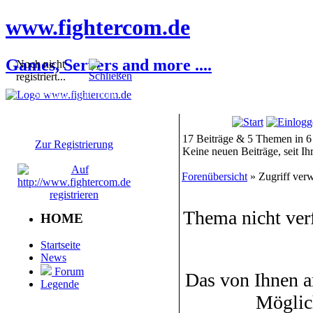
www.fightercom.de
Games, Servers and more ....
Noch nicht
registriert...
Sie sind noch nicht
registriert! Einige
Bereiche werden für Sie
nicht zugänglich sein.
17 Beiträge & 5 Themen in 6
Zur Registrierung
Keine neuen Beiträge, seit I
Forenübersicht
» Zugriff verw
Thema nicht ver
HOME
Startseite
News
Forum
Das von Ihnen a
Legende
Möglic