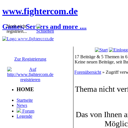
www.fightercom.de
Games, Servers and more ....
Noch nicht
registriert...
Sie sind noch nicht
registriert! Einige
Bereiche werden für Sie
nicht zugänglich sein.
17 Beiträge & 5 Themen in 6
Zur Registrierung
Keine neuen Beiträge, seit I
Forenübersicht
» Zugriff verw
Thema nicht ver
HOME
Startseite
News
Forum
Das von Ihnen a
Legende
Möglic