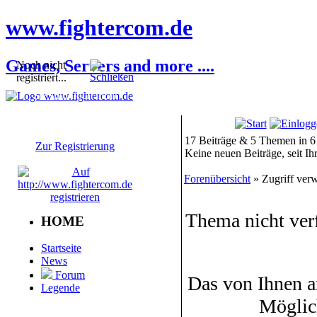
www.fightercom.de
Games, Servers and more ....
Noch nicht
registriert...
Sie sind noch nicht
registriert! Einige
Bereiche werden für Sie
nicht zugänglich sein.
17 Beiträge & 5 Themen in 6
Zur Registrierung
Keine neuen Beiträge, seit I
Forenübersicht
» Zugriff verw
Thema nicht ver
HOME
Startseite
News
Forum
Das von Ihnen a
Legende
Möglic