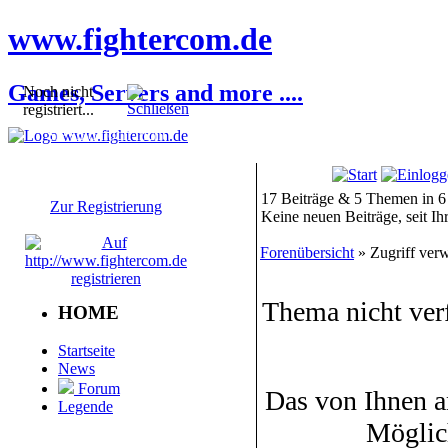
www.fightercom.de
Games, Servers and more ....
Noch nicht
registriert...
Sie sind noch nicht
registriert! Einige
Bereiche werden für Sie
nicht zugänglich sein.
17 Beiträge & 5 Themen in 6
Zur Registrierung
Keine neuen Beiträge, seit I
Forenübersicht
» Zugriff verw
Thema nicht ver
HOME
Startseite
News
Forum
Das von Ihnen a
Legende
Möglic