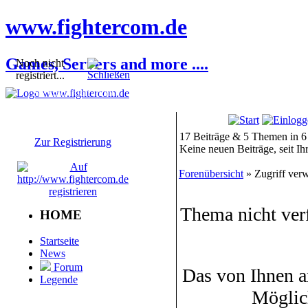
www.fightercom.de
Games, Servers and more ....
Noch nicht
registriert...
Sie sind noch nicht
registriert! Einige
Bereiche werden für Sie
nicht zugänglich sein.
17 Beiträge & 5 Themen in 6
Zur Registrierung
Keine neuen Beiträge, seit I
Forenübersicht
» Zugriff verw
Thema nicht ver
HOME
Startseite
News
Forum
Das von Ihnen a
Legende
Möglic