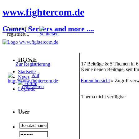
www.fightercom.de
Games, Servers and more ....
Noch nicht
registriert...
Sie sind noch nicht
registriert! Einige
Bereiche werden für Sie
nicht zugänglich sein.
HOME
17 Beiträge & 5 Themen in 6
Zur Registrierung
Keine neuen Beiträge, seit I
Startseite
News
Forenübersicht
» Zugriff verw
Forum
Legende
Thema nicht verfügbar
User