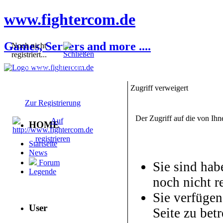
www.fightercom.de
Games, Servers and more ....
Noch nicht
registriert...
Sie sind noch nicht
registriert! Einige
Bereiche werden für Sie
Zugriff verweigert
nicht zugänglich sein.
Zur Registrierung
Der Zugriff auf die von Ih
HOME
Startseite
News
Forum
Sie sind hab
Legende
noch nicht re
Sie verfügen
User
Seite zu betr