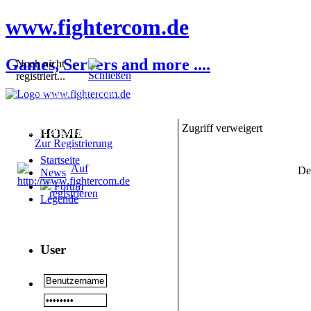
www.fightercom.de
Games, Servers and more ....
Noch nicht
registriert...
Sie sind noch nicht
registriert! Einige
Bereiche werden für Sie
Zugriff verweigert
nicht zugänglich sein.
HOME
Zur Registrierung
Startseite
De
News
Forum
Legende
User