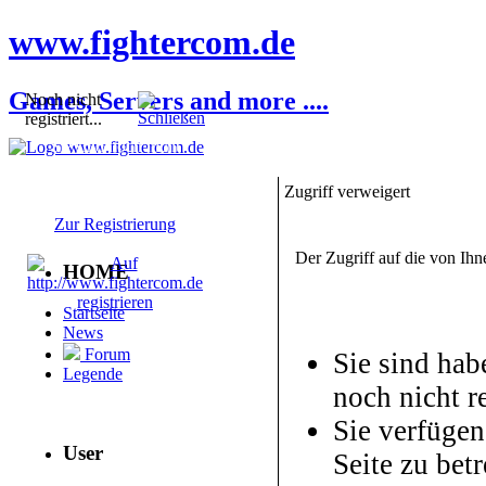
www.fightercom.de
Games, Servers and more ....
Noch nicht
registriert...
Sie sind noch nicht
registriert! Einige
Bereiche werden für Sie
Zugriff verweigert
nicht zugänglich sein.
Zur Registrierung
Der Zugriff auf die von Ih
HOME
Startseite
News
Forum
Sie sind hab
Legende
noch nicht re
Sie verfügen
User
Seite zu betr