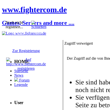
www.fightercom.de
Games, Servers and more ....
Noch nicht
registriert...
Sie sind noch nicht
registriert! Einige
Bereiche werden für Sie
Zugriff verweigert
nicht zugänglich sein.
Zur Registrierung
Der Zugriff auf die von Ih
HOME
Startseite
News
Forum
Sie sind hab
Legende
noch nicht re
Sie verfügen
User
Seite zu betr