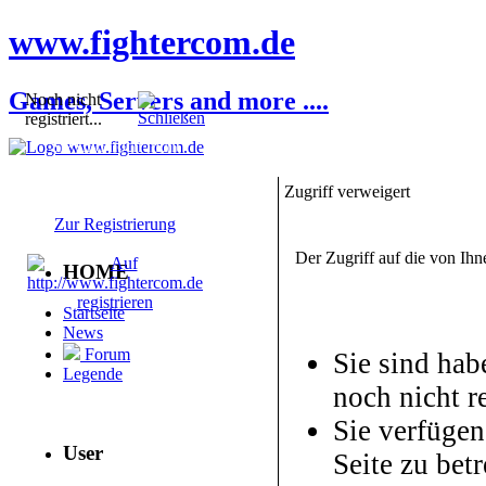
www.fightercom.de
Games, Servers and more ....
Noch nicht
registriert...
Sie sind noch nicht
registriert! Einige
Bereiche werden für Sie
Zugriff verweigert
nicht zugänglich sein.
Zur Registrierung
Der Zugriff auf die von Ih
HOME
Startseite
News
Forum
Sie sind hab
Legende
noch nicht re
Sie verfügen
User
Seite zu betr